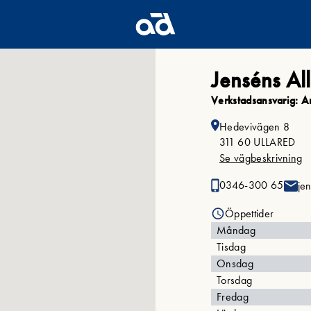
Jenséns All
Verkstadsansvarig: A
Hedevivägen 8
311 60 ULLARED
Se vägbeskrivning
0346-300 65
je
Öppettider
Måndag
Tisdag
Onsdag
Torsdag
Fredag