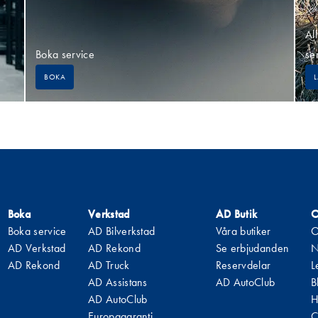
All
Boka service
se
BOKA
Boka
Verkstad
AD Butik
O
Boka service
AD Bilverkstad
Våra butiker
O
AD Verkstad
AD Rekond
Se erbjudanden
N
AD Rekond
AD Truck
Reservdelar
L
AD Assistans
AD AutoClub
B
AD AutoClub
H
Europagaranti
C