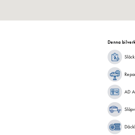
Denna bilverk
Släck
Repa
AD A
Släp
Däckh