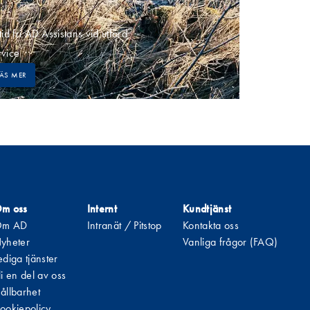
tid fri AD Assistans vid utförd
Garanti som g
rvice
Europa
LÄS MER
LÄS MER
m oss
Internt
Kundtjänst
m AD
Intranät / Pitstop
Kontakta oss
yheter
Vanliga frågor (FAQ)
ediga tjänster
li en del av oss
ållbarhet
ookiepolicy