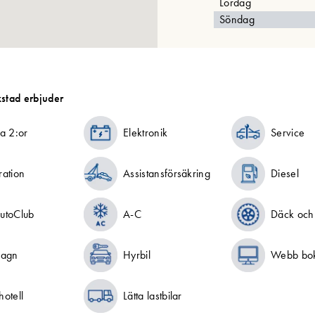
Lördag
Söndag
stad erbjuder
a 2:or
Elektronik
Service
ration
Assistansförsäkring
Diesel
utoClub
A-C
Däck och 
vagn
Hyrbil
Webb bo
otell
Lätta lastbilar