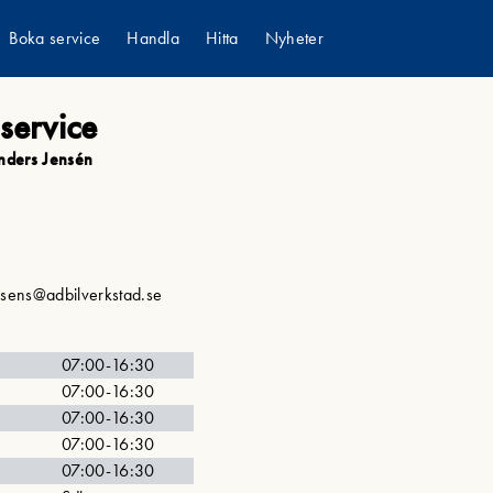
Boka service
Handla
Hitta
Nyheter
service
Våra verkstäder
Våra butiker
Verkstad
Boka service
Se erbjudanden
AD Rekond
nders Jensén
Om vår service
Reservdelar
AD Assistans
Europagaranti
AD Truck
Butiker
AD AutoClub
nsens@adbilverkstad.se
07:00-16:30
07:00-16:30
07:00-16:30
07:00-16:30
07:00-16:30