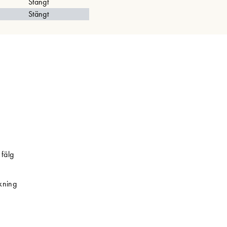
Stängt
Stängt
fälg
kning