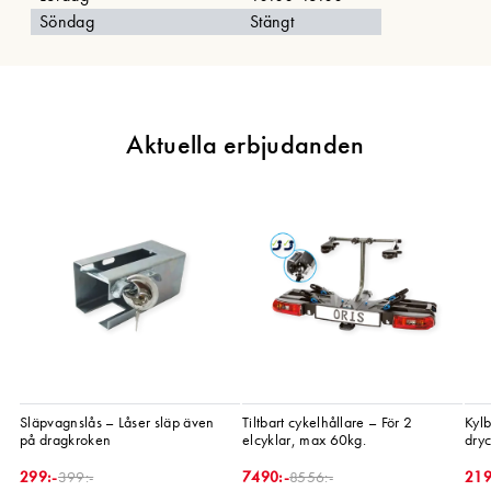
Söndag
Stängt
Aktuella erbjudanden
Släpvagnslås – Låser släp även
Tiltbart cykelhållare – För 2
Kylb
på dragkroken
elcyklar, max 60kg.
dryc
299
:-
399
:-
7490
:-
8556
:-
21