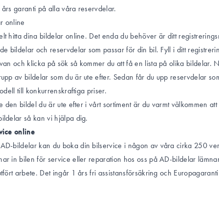
 års garanti på alla våra reservdelar.
ar online
lt hitta dina bildelar online. Det enda du behöver är ditt registrerin
de bildelar och reservdelar som passar för din bil. Fyll i ditt registre
ovan och klicka på sök så kommer du att få en lista på olika bildelar. 
rupp av bildelar som du är ute efter. Sedan får du upp reservdelar so
modell till konkurrenskraftiga priser.
te den bildel du är ute efter i vårt sortiment är du varmt välkommen att
ildelar så kan vi hjälpa dig.
vice online
 AD-bildelar kan du boka din
bilservice
i någon av våra cirka 250 ver
ar in bilen för service eller reparation hos oss på AD-bildelar lämnar 
tfört arbete. Det ingår 1 års fri assistansförsäkring och Europagaranti