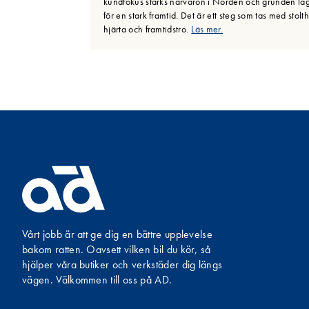
kundfokus stärks närvaron i Norden och grunden lä
för en stark framtid. Det är ett steg som tas med stolth
hjärta och framtidstro.
Läs mer.
Vårt jobb är att ge dig en bättre upplevelse
bakom ratten. Oavsett vilken bil du kör, så
hjälper våra butiker och verkstäder dig längs
vägen. Välkommen till oss på AD.