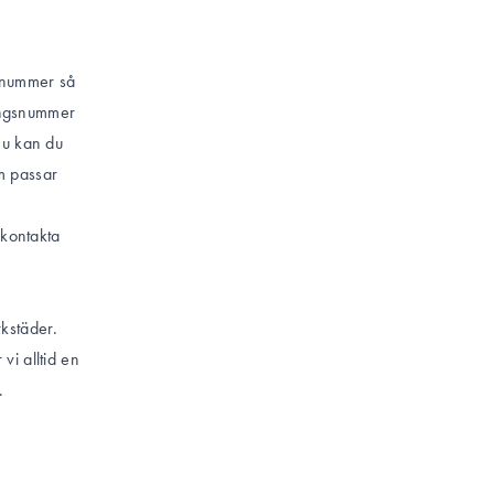
gsnummer så
ringsnummer
Nu kan du
m passar
 kontakta
kstäder.
vi alltid en
.