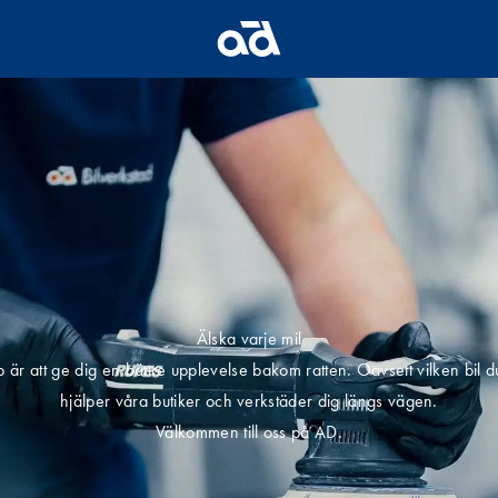
Älska varje mil
b är att ge dig en bättre upplevelse bakom ratten. Oavsett vilken bil d
hjälper våra butiker och verkstäder dig längs vägen.
Välkommen till oss på AD.