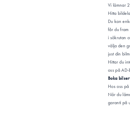
Vi lämnar 2
Hitta bildel
Du kan enke
får du fram 
i sökrutan 
välja den g
just din bil
Hittar du in
oss på AD-b
Boka bilser
Hos oss på
När du lämn
garanti på u