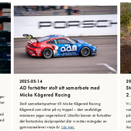
2025-03-14
20
AD fortsätter stolt sitt samarbete med
St
Micke Kågered Racing
2
ger
Det
Stolt samarbetspartner till Micke Kågered Racing
Vi 
Kågered som siktar på ny trippel – den sexfaldige
va
med
mästaren jagar segerrekord. Utanför banan är fortsätter
på
med
det fantastiska skolprojektet där vi möter mängder av
sa
gymnasieelever varje år.
Läs mer.
iko