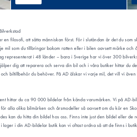
Bilverkstad
 en filosofi, att sätta människan först. För i slutändan är det du som 
je mil som du tillbringar bakom ratten eller i bilen oavsett märke och 
ag representerat i 48 länder – bara i Sverige har vi över 300 bilverk
hjälper dig att reparera och serva din bil och i våra butiker hittar du d
och biltillbehör du behöver. På AD älskar vi varje mil, det vill vi även
iment hittar du ca 90 000 bildelar från kända varumärken. Vi på AD-bi
 för alla olika bilmärken och årsmodeller så oavsett om du kör en Sk
es kan du hitta din bildel hos oss. Finns inte just den bildel eller de 
 lager i din AD-bildelar butik kan vi oftast ordna så att de finns i but