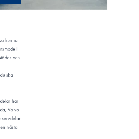
ska kunna
årsmodell.
städer och
e
 du ska
ldelar har
oda, Volvo
reservdelar
iken nästa