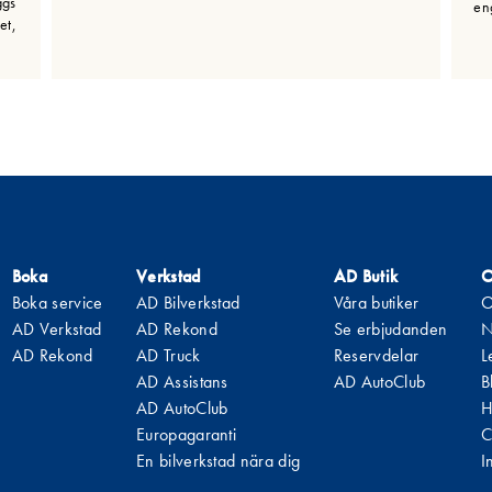
ggs
en
et,
Boka
Verkstad
AD Butik
O
Boka service
AD Bilverkstad
Våra butiker
O
AD Verkstad
AD Rekond
Se erbjudanden
N
AD Rekond
AD Truck
Reservdelar
L
AD Assistans
AD AutoClub
B
AD AutoClub
H
Europagaranti
C
En bilverkstad nära dig
I