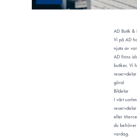
AD Butik & 
Vi på AD har
njuta av var
AD finns id
butiker. Vi 
reservdelar
göra!
Bildelar
I vårt sort
reservdelar
eller Merced
du behöver i
vardag.