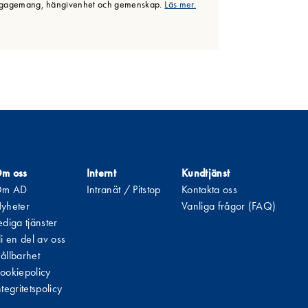
gagemang, hängivenhet och gemenskap.
Läs mer.
m oss
Internt
Kundtjänst
m AD
Intranät / Pitstop
Kontakta oss
yheter
Vanliga frågor (FAQ)
ediga tjänster
li en del av oss
ållbarhet
ookiepolicy
ntegritetspolicy